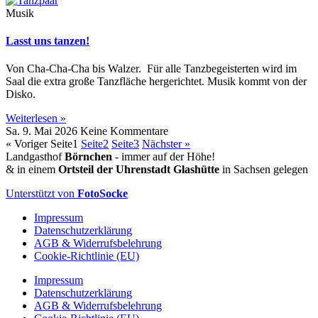
Musik
Lasst uns tanzen!
Von Cha-Cha-Cha bis Walzer. Für alle Tanzbegeisterten wird im
Saal die extra große Tanzfläche hergerichtet. Musik kommt von der
Disko.
Weiterlesen »
Sa. 9. Mai 2026
Keine Kommentare
« Voriger
Seite
1
Seite
2
Seite
3
Nächster »
Landgasthof
Börnchen
- immer auf der Höhe!
& in einem
Ortsteil der Uhrenstadt Glashütte
in Sachsen gelegen
Unterstützt von
FotoSocke
Impressum
Datenschutzerklärung
AGB & Widerrufsbelehrung
Cookie-Richtlinie (EU)
Impressum
Datenschutzerklärung
AGB & Widerrufsbelehrung