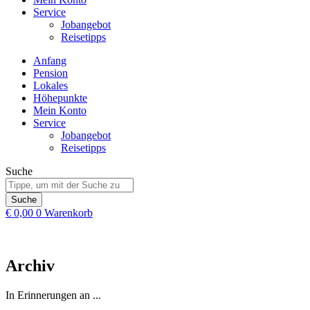
Service
Jobangebot
Reisetipps
Anfang
Pension
Lokales
Höhepunkte
Mein Konto
Service
Jobangebot
Reisetipps
Suche
Suche
€
0,00
0
Warenkorb
Archiv
In Erinnerungen an ...