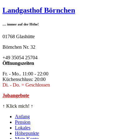
Zum
Landgasthof Börnchen
Inhalt
springen
.... immer auf der Höhe!
01768 Glashütte
Börnchen Nr. 32
+49 35054 25704
Öffnungszeiten
Fr. - Mo.. 11:00 - 22:00
Küchenschluss: 20:00
Di. - Do. = Geschlossen
Jobangebote
↑
Klick mich!
↑
Anfang
Pension
Lokales
Höhepunkte
Mein Konto