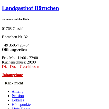
Zum
Landgasthof Börnchen
Inhalt
springen
.... immer auf der Höhe!
01768 Glashütte
Börnchen Nr. 32
+49 35054 25704
Öffnungszeiten
Fr. - Mo.. 11:00 - 22:00
Küchenschluss: 20:00
Di. - Do. = Geschlossen
Jobangebote
↑
Klick mich!
↑
Anfang
Pension
Lokales
Höhepunkte
Mein Konto