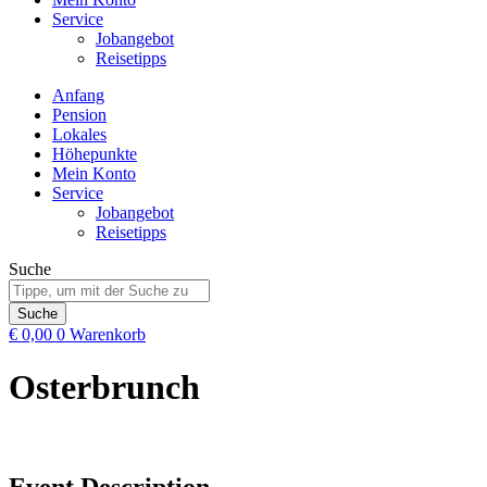
Service
Jobangebot
Reisetipps
Anfang
Pension
Lokales
Höhepunkte
Mein Konto
Service
Jobangebot
Reisetipps
Suche
Suche
€
0,00
0
Warenkorb
Osterbrunch
Event Description