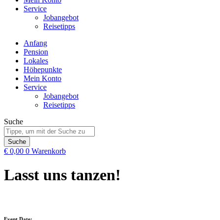
Service
Jobangebot
Reisetipps
Anfang
Pension
Lokales
Höhepunkte
Mein Konto
Service
Jobangebot
Reisetipps
Suche
Suche
€
0,00
0
Warenkorb
Lasst uns tanzen!
Event Date: