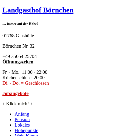
Zum
Landgasthof Börnchen
Inhalt
springen
.... immer auf der Höhe!
01768 Glashütte
Börnchen Nr. 32
+49 35054 25704
Öffnungszeiten
Fr. - Mo.. 11:00 - 22:00
Küchenschluss: 20:00
Di. - Do. = Geschlossen
Jobangebote
↑
Klick mich!
↑
Anfang
Pension
Lokales
Höhepunkte
Mein Konto