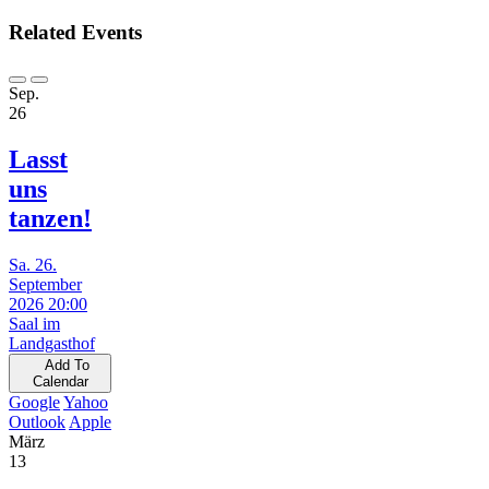
Related Events
Sep.
26
Lasst
uns
tanzen!
Sa. 26.
September
2026 20:00
Saal im
Landgasthof
Add To
Calendar
Google
Yahoo
Outlook
Apple
März
13