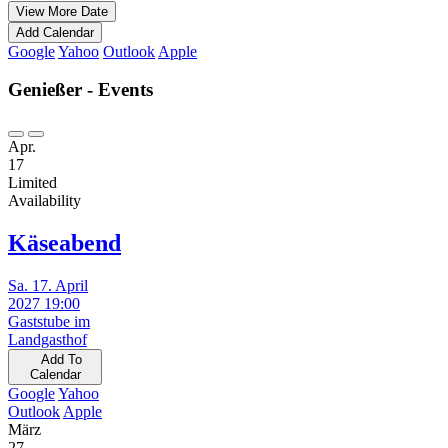
View More Date
Add Calendar
Google
Yahoo
Outlook
Apple
Genießer - Events
Apr.
17
Limited
Availability
Käseabend
Sa. 17. April
2027 19:00
Gaststube im
Landgasthof
Add To
Calendar
Google
Yahoo
Outlook
Apple
März
27