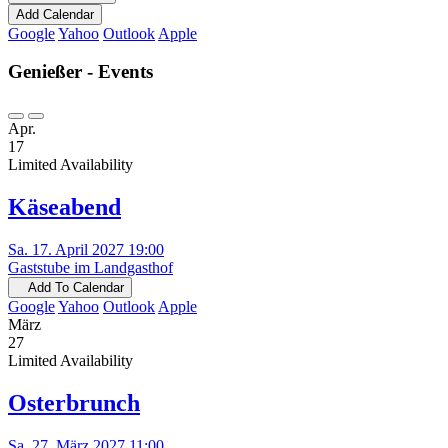
Add Calendar
Google
Yahoo
Outlook
Apple
Genießer - Events
Apr.
17
Limited Availability
Käseabend
Sa. 17. April 2027 19:00
Gaststube im Landgasthof
Add To Calendar
Google
Yahoo
Outlook
Apple
März
27
Limited Availability
Osterbrunch
Sa. 27. März 2027 11:00