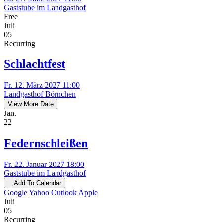
Gaststube im Landgasthof
Free
Juli
05
Recurring
Schlachtfest
Fr. 12. März 2027 11:00
Landgasthof Börnchen
View More Date
Jan.
22
Federnschleißen
Fr. 22. Januar 2027 18:00
Gaststube im Landgasthof
Add To Calendar
Google
Yahoo
Outlook
Apple
Juli
05
Recurring