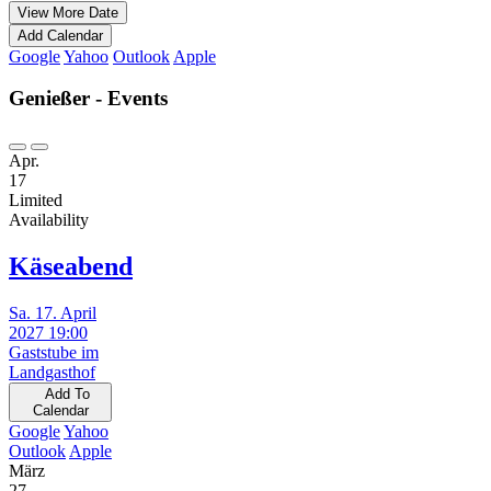
View More Date
Add Calendar
Google
Yahoo
Outlook
Apple
Genießer - Events
Apr.
17
Limited
Availability
Käseabend
Sa. 17. April
2027 19:00
Gaststube im
Landgasthof
Add To
Calendar
Google
Yahoo
Outlook
Apple
März
27