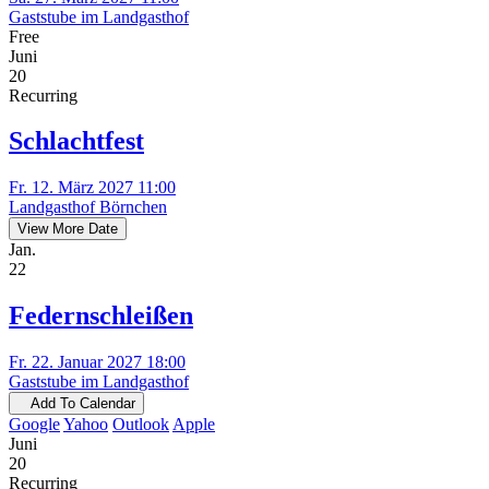
Gaststube im Landgasthof
Free
Juni
20
Recurring
Schlachtfest
Fr. 12. März 2027 11:00
Landgasthof Börnchen
View More Date
Jan.
22
Federnschleißen
Fr. 22. Januar 2027 18:00
Gaststube im Landgasthof
Add To Calendar
Google
Yahoo
Outlook
Apple
Juni
20
Recurring