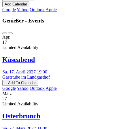
Add Calendar
Google
Yahoo
Outlook
Apple
Genießer - Events
Apr.
17
Limited Availability
Käseabend
Sa. 17. April 2027 19:00
Gaststube im Landgasthof
Add To Calendar
Google
Yahoo
Outlook
Apple
März
27
Limited Availability
Osterbrunch
Sa. 27. März 2027 11:00