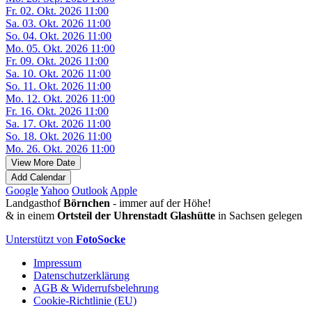
Fr. 02. Okt. 2026 11:00
Sa. 03. Okt. 2026 11:00
So. 04. Okt. 2026 11:00
Mo. 05. Okt. 2026 11:00
Fr. 09. Okt. 2026 11:00
Sa. 10. Okt. 2026 11:00
So. 11. Okt. 2026 11:00
Mo. 12. Okt. 2026 11:00
Fr. 16. Okt. 2026 11:00
Sa. 17. Okt. 2026 11:00
So. 18. Okt. 2026 11:00
Mo. 26. Okt. 2026 11:00
View More Date
Add Calendar
Google
Yahoo
Outlook
Apple
Landgasthof
Börnchen
- immer auf der Höhe!
& in einem
Ortsteil der Uhrenstadt Glashütte
in Sachsen gelegen
Unterstützt von
FotoSocke
Impressum
Datenschutzerklärung
AGB & Widerrufsbelehrung
Cookie-Richtlinie (EU)