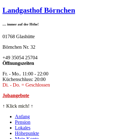
Zum
Landgasthof Börnchen
Inhalt
springen
.... immer auf der Höhe!
01768 Glashütte
Börnchen Nr. 32
+49 35054 25704
Öffnungszeiten
Fr. - Mo.. 11:00 - 22:00
Küchenschluss: 20:00
Di. - Do. = Geschlossen
Jobangebote
↑
Klick mich!
↑
Anfang
Pension
Lokales
Höhepunkte
Mein Konto