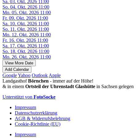
Sa. 03. Okt. 2026 11:00
So. 04. Okt. 2026 11:00
Mo. 05. Okt. 2026 11:00
Fr. 09. Okt. 2026 11:00
Sa. 10. Okt. 2026 11:00
So. 11. Okt. 2026 11:00
Mo. 12. Okt. 2026 11:00
Fr. 16. Okt. 2026 11:00
Sa. 17. Okt. 2026 11:00
So. 18. Okt. 2026 11:00
Mo. 26. Okt. 2026 11:00
View More Date
Add Calendar
Google
Yahoo
Outlook
Apple
Landgasthof
Börnchen
- immer auf der Höhe!
& in einem
Ortsteil der Uhrenstadt Glashütte
in Sachsen gelegen
Unterstützt von
FotoSocke
Impressum
Datenschutzerklärung
AGB & Widerrufsbelehrung
Cookie-Richtlinie (EU)
Impressum